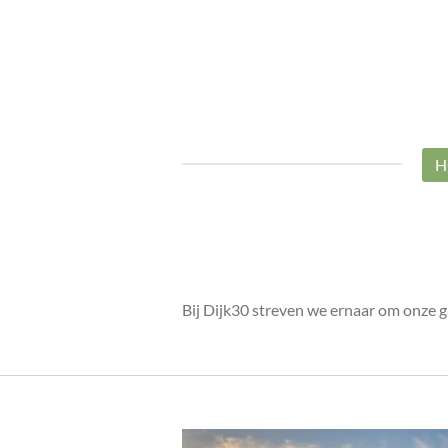
Ga
direct
naar
de
hoofdinhoud
H
Bij Dijk30 streven we ernaar om onze g